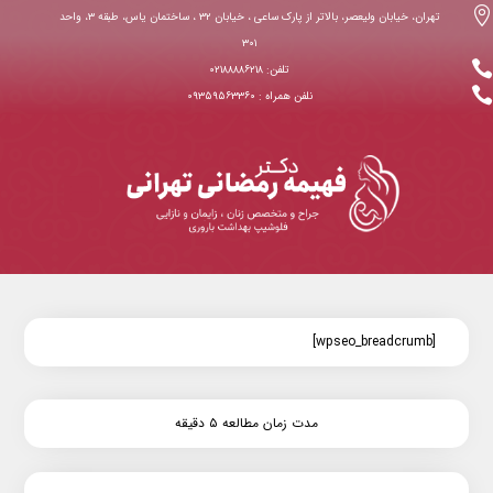

تهران، خیابان ولیعصر، بالاتر از پارک ساعی ، خیابان ۳۲ ، ساختمان یاس، طبقه ۳، واحد
۳۰۱

تلفن: ۰۲۱۸۸۸۸۶۲۱۸

نلفن همراه : ۰۹۳۵۹۵۶۳۳۶۰
[wpseo_breadcrumb]
مدت زمان مطالعه ۵ دقیقه