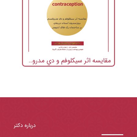
مقايسه اثر سيكلوفم و دي مدروكسي پروژسترون استات تزريقي بر ساختمان رگ هاي آندومتر
درباره دکتر