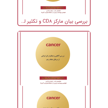
بررسی بیان مارکز CD8 و تکثیر لمفوسیت های خون محیطی