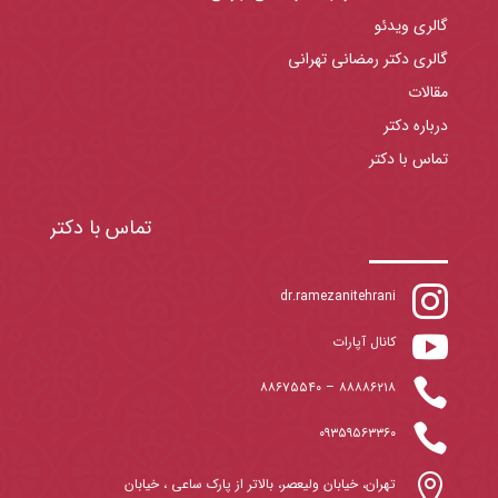
گالری ویدئو
گالری دکتر رمضانی تهرانی
مقالات
درباره دکتر
تماس با دکتر
تماس با دکتر

dr.ramezanitehrani

کانال آپارات

۸۸۶۷۵۵۴۰
–
۸۸۸۸۶۲۱۸

۰۹۳۵۹۵۶۳۳۶۰

تهران، خیابان ولیعصر، بالاتر از پارک ساعی ، خیابان