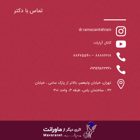
تماس با دکتر

dr.ramezanitehrani

کانال آپارات

۸۸۶۷۵۵۴۰
–
۸۸۸۸۶۲۱۸

۰۹۳۵۹۵۶۳۳۶۰

تهران، خیابان ولیعصر، بالاتر از پارک ساعی ، خیابان
۳۲ ، ساختمان یاس، طبقه ۳، واحد ۳۰۱