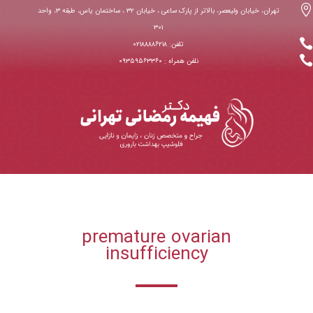

تهران، خیابان ولیعصر، بالاتر از پارک ساعی ، خیابان ۳۲ ، ساختمان یاس، طبقه ۳، واحد
۳۰۱

تلفن: ۰۲۱۸۸۸۸۶۲۱۸

نلفن همراه : ۰۹۳۵۹۵۶۳۳۶۰
premature ovarian
insufficiency