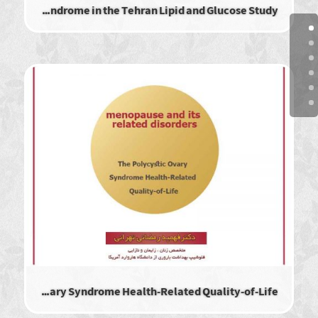
The prevalence of idiopathic hirsutism and polycystic ovary syndrome in the Tehran Lipid and Glucose Study
The Polycystic Ovary Syndrome Health-Related Quality-of-Life