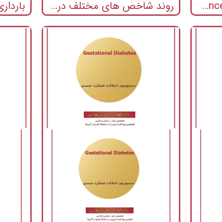
Waist circumference and insulin resistance- a community based
روند شاخص های مختلف در چاقی
بارداری