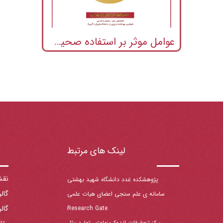
عوامل موثر بر استفاده صحيح از روش هاي پيشگيري از بارداري
لینک های مرتبط
نقش
پژوهشکده غدد دانشگاه شهید بهشتی
گال
سامانه ی علم سنجی اعضای هیات علمی
گال
Research Gate
مرکز تحقیقات اندوکرینولوژی تولید مثل