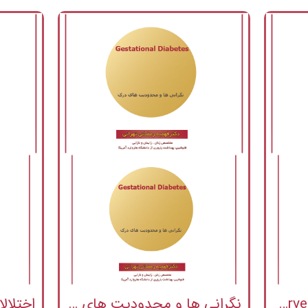
Improving the effectiveness of lifestyle interventions for gestational
نگرانی ها و محدودیت های درک