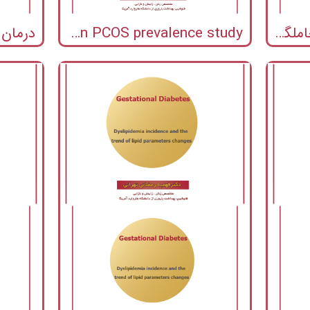
کیفیت زندگی و دیابت حاملگی
Lipid accumulation product and insulin resistance in Iranian PCOS prevalence study