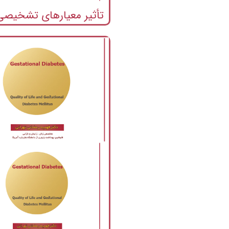
تأثیر معیارهای تشخیصی