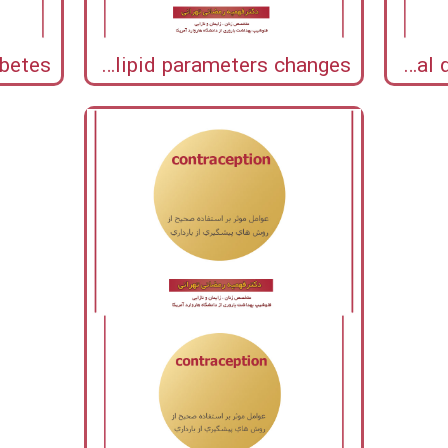
Dyslipidemia incidence and the trend of lipid parameters changes
Follow-up of women with gestational diabetes in the Tehran