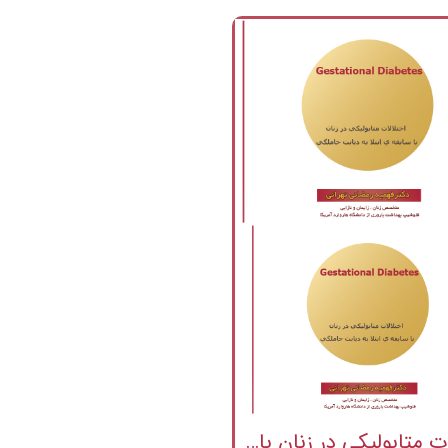
اختلالات متابوليکي در زنان با سابقه ي ابتلا به ديابت حاملگي