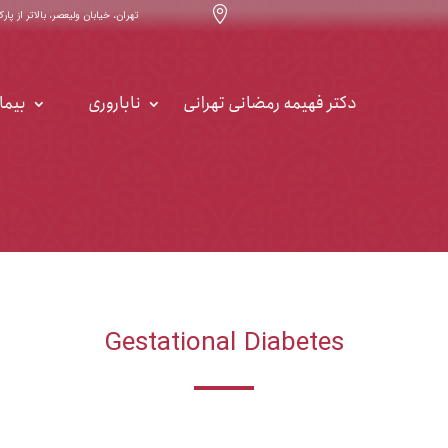

تهران، خیابان ولیعصر، بالاتر از پارک ساعی ، خیابان ۳۲ ، س
دکتر فهیمه رمضانی تهرانی
ناباروری
بیما
Gestational Diabetes