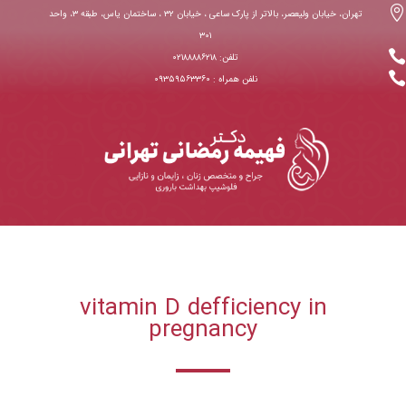

تهران، خیابان ولیعصر، بالاتر از پارک ساعی ، خیابان ۳۲ ، ساختمان یاس، طبقه ۳، واحد
۳۰۱

تلفن: ۰۲۱۸۸۸۸۶۲۱۸

نلفن همراه : ۰۹۳۵۹۵۶۳۳۶۰
vitamin D defficiency in
pregnancy