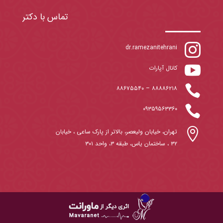
تماس با دکتر

dr.ramezanitehrani

کانال آپارات

۸۸۶۷۵۵۴۰
–
۸۸۸۸۶۲۱۸

۰۹۳۵۹۵۶۳۳۶۰

تهران، خیابان ولیعصر، بالاتر از پارک ساعی ، خیابان
۳۲ ، ساختمان یاس، طبقه ۳، واحد ۳۰۱