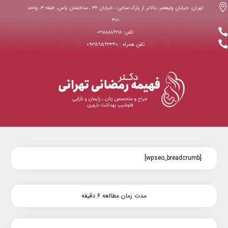

تهران، خیابان ولیعصر، بالاتر از پارک ساعی ، خیابان ۳۲ ، ساختمان یاس، طبقه ۳، واحد
۳۰۱

تلفن: ۰۲۱۸۸۸۸۶۲۱۸

نلفن همراه : ۰۹۳۵۹۵۶۳۳۶۰
[wpseo_breadcrumb]
مدت زمان مطالعه ۶ دقیقه