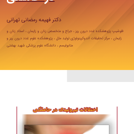
دکتر فهیمه رمضانی تهرانی
فلوشیپ پژوهشکده غدد درون ریز ، جراح و متخصص زنان و زایمان ، استاد زنان و
زایمان ، مرکز تحقیقات اندوکرینولوژی تولید مثل ، پژوهشکده علوم غدد درون ریز و
متابولیسم ، دانشگاه علوم پزشکی شهید بهشتی