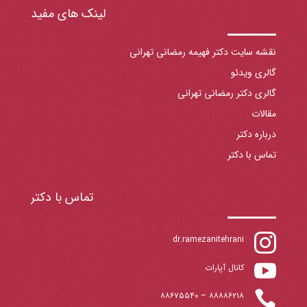
لینک های مفید
نقشه سایت دکتر فهیمه رمضانی تهرانی
گالری ویدئو
گالری دکتر رمضانی تهرانی
مقالات
درباره دکتر
تماس با دکتر
تماس با دکتر

dr.ramezanitehrani

کانال آپارات

۸۸۶۷۵۵۴۰
–
۸۸۸۸۶۲۱۸