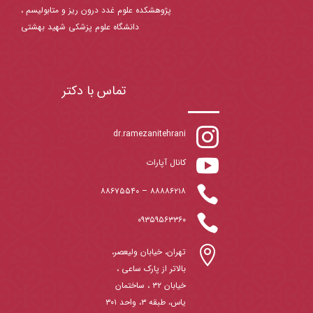
پژوهشکده علوم غدد درون ریز و متابولیسم ،
دانشگاه علوم پزشکی شهید بهشتی
تماس با دکتر

dr.ramezanitehrani

کانال آپارات

۸۸۶۷۵۵۴۰
–
۸۸۸۸۶۲۱۸

۰۹۳۵۹۵۶۳۳۶۰

تهران، خیابان ولیعصر،
بالاتر از پارک ساعی ،
خیابان ۳۲ ، ساختمان
یاس، طبقه ۳، واحد ۳۰۱