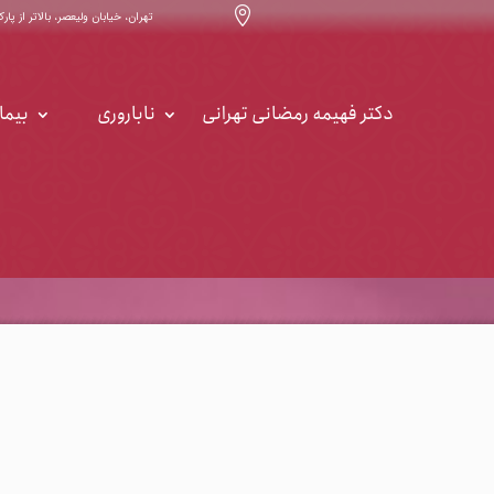

تهران، خیابان ولیعصر، بالاتر از پارک ساعی ، خیابان ۳۲ ، س
دکتر فهیمه رمضانی تهرانی
ناباروری
بیما