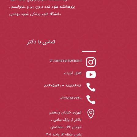
پژوهشکده علوم غدد درون ریز و متابولیسم ،
دانشگاه علوم پزشکی شهید بهشتی
تماس با دکتر

dr.ramezanitehrani

کانال آپارات

۸۸۶۷۵۵۴۰
–
۸۸۸۸۶۲۱۸

۰۹۳۵۹۵۶۳۳۶۰

تهران، خیابان ولیعصر،
بالاتر از پارک ساعی ،
خیابان ۳۲ ، ساختمان
یاس، طبقه ۳، واحد ۳۰۱