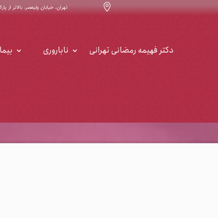

تهران، خیابان ولیعصر، بالاتر از پارک ساعی ، خیابان ۳۲ ، س
دکتر فهیمه رمضانی تهرانی
ناباروری
بیما