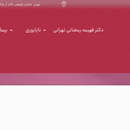

تهران، خیابان ولیعصر، بالاتر از پارک ساعی ، خیابان ۳۲ ، س
دکتر فهیمه رمضانی تهرانی
ناباروری
بیما