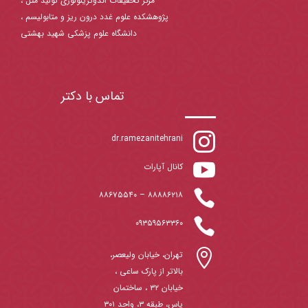
مرکز تحقیقات اندوکرینولوژی تولید مثل ،
پژوهشکده علوم غدد درون ریز و متابولیسم ،
دانشگاه علوم پزشکی شهید بهشتی
تماس با دکتر

dr.ramezanitehrani

کانال آپارات

۸۸۶۷۵۵۴۰
–
۸۸۸۸۶۲۱۸

۰۹۳۵۹۵۶۳۳۶۰

تهران، خیابان ولیعصر،
بالاتر از پارک ساعی ،
خیابان ۳۲ ، ساختمان
یاس، طبقه ۳، واحد ۳۰۱