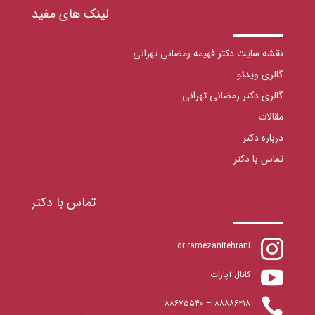
لینک های مفید
نقشه سایت دکتر فهیمه رمضانی تهرانی
گالری ویدئو
گالری دکتر رمضانی تهرانی
مقالات
درباره دکتر
تماس با دکتر
تماس با دکتر

dr.ramezanitehrani

کانال آپارات

۸۸۶۷۵۵۴۰
–
۸۸۸۸۶۲۱۸