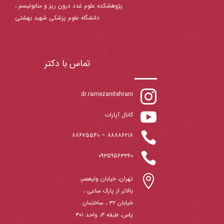
پژوهشکده علوم غدد درون ریز و متابولیسم ،
دانشگاه علوم پزشکی شهید بهشتی
تماس با دکتر

dr.ramezanitehrani

کانال آپارات

۸۸۶۷۵۵۴۰
–
۸۸۸۸۶۲۱۸

۰۹۳۵۹۵۶۳۳۶۰

تهران، خیابان ولیعصر،
بالاتر از پارک ساعی ،
خیابان ۳۲ ، ساختمان
یاس، طبقه ۳، واحد ۳۰۱