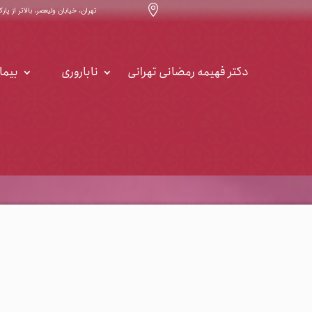

تهران، خیابان ولیعصر، بالاتر از پارک ساعی ، خیابان ۳۲ ، س
دکتر فهیمه رمضانی تهرانی
ناباروری
بیما