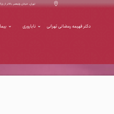

تهران، خیابان ولیعصر، بالاتر از پارک ساعی ، خیابان ۳۲ ، س
دکتر فهیمه رمضانی تهرانی
ناباروری
بیما