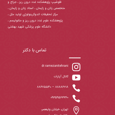
فلوشیپ پژوهشکده غدد درون ریز ، جراح و
متخصص زنان و زایمان ، استاد زنان و زایمان ،
مرکز تحقیقات اندوکرینولوژی تولید مثل ،
پژوهشکده علوم غدد درون ریز و متابولیسم ،
دانشگاه علوم پزشکی شهید بهشتی
تماس با دکتر

dr.ramezanitehrani

کانال آپارات

۸۸۶۷۵۵۴۰
–
۸۸۸۸۶۲۱۸

۰۹۳۵۹۵۶۳۳۶۰

تهران، خیابان ولیعصر،