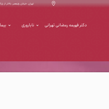

تهران، خیابان ولیعصر، بالاتر از پارک ساعی ، خیابان ۳۲ ، س
دکتر فهیمه رمضانی تهرانی
ناباروری
بیما