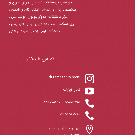
فلوشیپ پژوهشکده غدد درون ریز ، جراح و
متخصص زنان و زایمان ، استاد زنان و زایمان ،
مرکز تحقیقات اندوکرینولوژی تولید مثل ،
پژوهشکده علوم غدد درون ریز و متابولیسم ،
دانشگاه علوم پزشکی شهید بهشتی
تماس با دکتر

dr.ramezanitehrani

کانال آپارات

۸۸۶۷۵۵۴۰
–
۸۸۸۸۶۲۱۸

۰۹۳۵۹۵۶۳۳۶۰

تهران، خیابان ولیعصر،