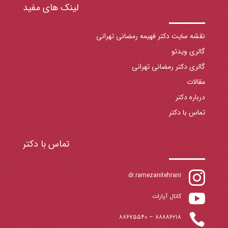
لینک های مفید
نقشه سایت دکتر فهیمه رمضانی تهرانی
گالری ویدئو
گالری دکتر رمضانی تهرانی
مقالات
درباره دکتر
تماس با دکتر
تماس با دکتر

dr.ramezanitehrani

کانال آپارات

۸۸۶۷۵۵۴۰
–
۸۸۸۸۶۲۱۸