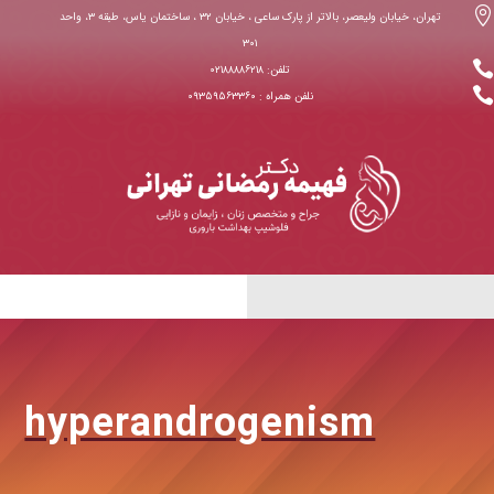

تهران، خیابان ولیعصر، بالاتر از پارک ساعی ، خیابان ۳۲ ، ساختمان یاس، طبقه ۳، واحد
۳۰۱

تلفن: ۰۲۱۸۸۸۸۶۲۱۸

نلفن همراه : ۰۹۳۵۹۵۶۳۳۶۰
hyperandrogenism