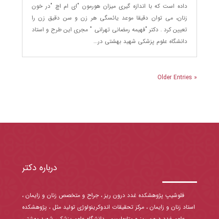
داده است که با اندازه گیری میزان هورمون "ای ام اچ "‌در خون
زنان، می توان دقیقا موعد یائسگی هر زن و سن دقیق زن را
تعیین کرد . دکتر "فهیمه رمضانی تهرانی " مجری این طرح و استاد
دانشگاه علوم پزشکی شهید بهشتی در...
« Older Entries
درباره دکتر
فلوشیپ پژوهشکده غدد درون ریز ، جراح و متخصص زنان و زایمان ،
استاد زنان و زایمان ، مرکز تحقیقات اندوکرینولوژی تولید مثل ، پژوهشکده
علوم غدد درون ریز و متابولیسم ، دانشگاه علوم پزشکی شهید بهشتی