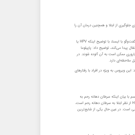
زنان با اشاره به مهمترین راه‌های انتقال ویروس HPV، روش‌های جلوگیری از ابتلا و همچنین درمان آن را
دکتر فهیمه رمضانی تهرانی – عضو هیات علمی دانشگاه علوم پزشکی شهید بهشتی در گفت‌وگو با ایسنا، با توضیح اینکه HPV یا
ل پیدا می‌کند، توضیح داد: پاپیلوما
 آمار جهانی ۱۰-۲۰ درصد زنان در سنین باروری ممکن است به آن آلوده شوند. در
ویروس باشند، افزود: این ویروس به ویژه در افراد با رفتارهای
م با بیان اینکه سرطان دهانه رحم به
عنوان یکی از ۱۰ سرطان اول شایع در بین زنان ایرانی قلمداد می‌شود، گفت: اهمیت HPV از نظر ابتلا به سرطان دهانه رحم است،
بروز سرطان دهانه رحم، ابتلا به عفونت HPV و زگیل تناسلی است. در عین حال یکی از شایع‌ترین