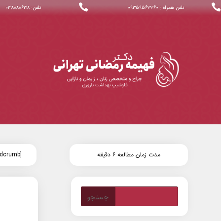


نلفن همراه : ۰۹۳۵۹۵۶۳۳۶۰
تلفن: ۰۲۱۸۸۸۸۶۲۱۸
مدت زمان مطالعه ۶ دقیقه
[wpseo_breadcrumb]