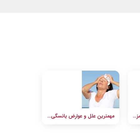
کمبود هورمون مردانه بیماری مزمن کلیه به همراه دارد
مهمترین علل و عوارض یائسگی زودرس