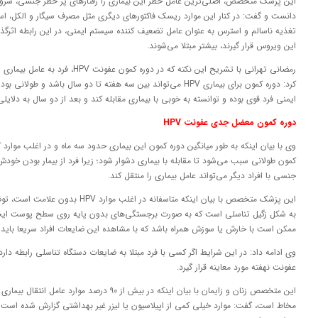
این پزشک متخصص، اصلی‌ترین عامل خطر این بیماری را رفتارهای پر خطر جنسی، شروع
دانست و گفت: در کنار این موارد ریسک فاکتورهای دیگری مثل مصرف سیگار و الکل، استف
تغذیه ناسالم و استرس به عنوان عامل تضعیف کننده سیستم ایمنی، در این رابطه اثرگذار
این ویروس قرار گیرند، بیشتر مبتلا می‌شوند.
رمضانی تهرانی با تشریح این نکته که در دور
کرد: دوره کمون برای بیماری HPV می‌تواند بین سه هفته تا دو سال باش
ایمنی فرد قوی بوده و توانسته به خوبی با بیماری مقابله کند و بعد از دو سال به دلایلی
دوره کمون معضل جدی عفونت HPV
وی با بیان اینکه به طور میانگین دوره کمون این بیماری حدود سه ماه و در اغلب موار
کمون طولانی سبب می‌شود تا مقابله با بیماری دشوار شود؛ زیرا فرد از بیمار بودن خودش
جنسی با افراد دیگر می‌تواند عامل بیماری را منتقل کند.
این پزشک متخصص با بیان اینکه متاسفانه در
به شکل زگیل تناسلی است که به صورت برجستگی‌های بدون پایه روی سطح پوست ایج
ممکن است با خارش یا سوزش همراه باشد که با مشاهده این ضایعات افراد سریعا باید 
وی ادامه داد: در این شرایط اگر کسی با فرد مبتلا به ضایعات دستگاه تناسلی رابطه دارد
عفونت نهفته مورد معاینه قرار گیرد.
این متخصص زنان و زایمان با بیان اینکه در بیش از ۹۰
مخاط است، گفت: موارد خیلی کمی از اپیلاسیون یا لیزر غیر بهداشتی گزارش شده است