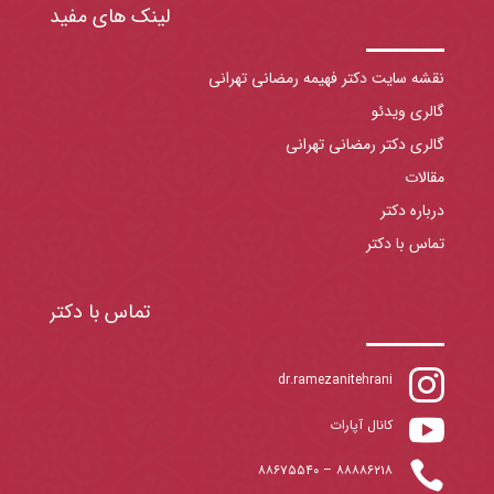
لینک های مفید
نقشه سایت دکتر فهیمه رمضانی تهرانی
گالری ویدئو
گالری دکتر رمضانی تهرانی
مقالات
درباره دکتر
تماس با دکتر
تماس با دکتر

dr.ramezanitehrani

کانال آپارات

۸۸۶۷۵۵۴۰
–
۸۸۸۸۶۲۱۸