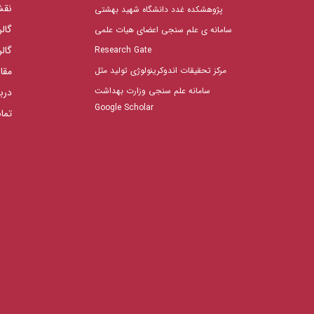
نقش
پژوهشکده غدد دانشگاه شهید بهشتی
گال
سامانه ی علم سنجی اعضای هیات علمی
گال
Research Gate
مرکز تحقیقات اندوکرینولوژی تولید مثل
مقا
سامانه علم سنجی وزارت بهداشت
دربا
Google Scholar
تما