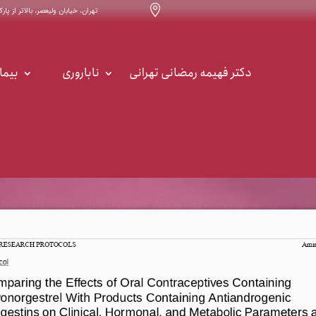

تهران، خیابان ولیعصر، بالاتر از پارک ساعی ، خیابان ۳۲ ، س
دکتر فهیمه رمضانی تهرانی
ناباروری
بیما