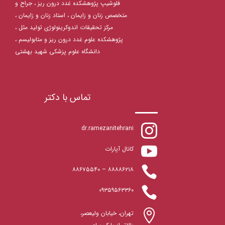
فلوشیپ پژوهشکده غدد درون ریز ، جراح و
متخصص زنان و زایمان ، استاد زنان و زایمان ،
مرکز تحقیقات اندوکرینولوژی تولید مثل ،
پژوهشکده علوم غدد درون ریز و متابولیسم ،
دانشگاه علوم پزشکی شهید بهشتی
تماس با دکتر

dr.ramezanitehrani

کانال آپارات

۸۸۶۷۵۵۴۰
–
۸۸۸۸۶۲۱۸

۰۹۳۵۹۵۶۳۳۶۰

تهران، خیابان ولیعصر،