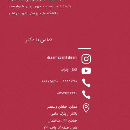
پژوهشکده علوم غدد درون ریز و متابولیسم ،
دانشگاه علوم پزشکی شهید بهشتی
تماس با دکتر

dr.ramezanitehrani

کانال آپارات

۸۸۶۷۵۵۴۰
–
۸۸۸۸۶۲۱۸

۰۹۳۵۹۵۶۳۳۶۰

تهران، خیابان ولیعصر،
بالاتر از پارک ساعی ،
خیابان ۳۲ ، ساختمان
یاس، طبقه ۳، واحد ۳۰۱