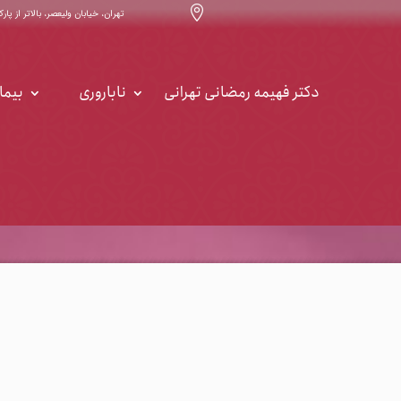

تهران، خیابان ولیعصر، بالاتر از پارک ساعی ، خیابان ۳۲ ، س
دکتر فهیمه رمضانی تهرانی
ناباروری
بیما