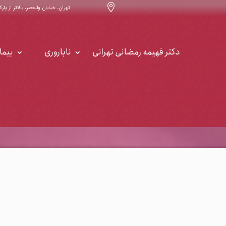

تهران، خیابان ولیعصر، بالاتر از پارک ساعی ، خیابان ۳۲ ، س
دکتر فهیمه رمضانی تهرانی
ناباروری
بیما