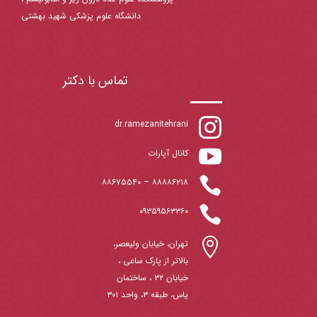
دانشگاه علوم پزشکی شهید بهشتی
تماس با دکتر

dr.ramezanitehrani

کانال آپارات

۸۸۶۷۵۵۴۰
–
۸۸۸۸۶۲۱۸

۰۹۳۵۹۵۶۳۳۶۰

تهران، خیابان ولیعصر،
بالاتر از پارک ساعی ،
خیابان ۳۲ ، ساختمان
یاس، طبقه ۳، واحد ۳۰۱