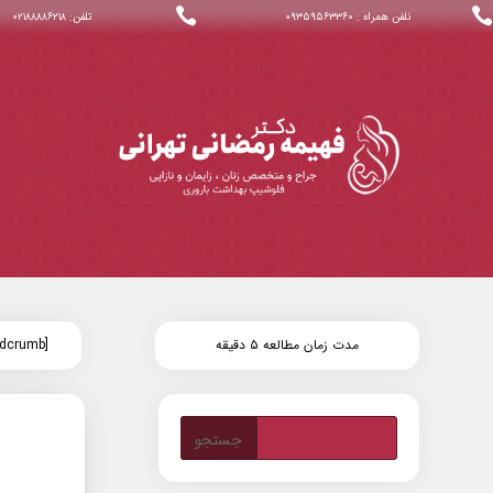


نلفن همراه : ۰۹۳۵۹۵۶۳۳۶۰
تلفن: ۰۲۱۸۸۸۸۶۲۱۸
مدت زمان مطالعه ۵ دقیقه
[wpseo_breadcrumb]