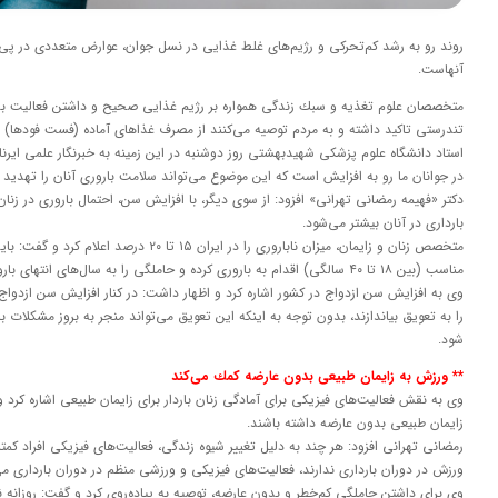
روند رو به رشد كم‌تحركی و رژیم‌های غلط غذایی در نسل جوان، عوارض متعددی در پی 
آنهاست.
متخصصان علوم تغذیه و سبك زندگی همواره بر رژیم غذایی صحیح و داشتن فعالیت ب
تندرستی تاكید داشته و به مردم توصیه می‌كنند از مصرف غذاهای آماده (فست فودها) 
استاد دانشگاه علوم پزشكی شهیدبهشتی روز دوشنبه در این زمینه به خبرنگار علمی ایرن
در جوانان ما رو به افزایش است كه این موضوع می‌تواند سلامت باروری آنان را تهدید ك
دكتر «فهیمه رمضانی تهرانی» افزود: از سوی دیگر، با افزایش سن، احتمال باروری در زنا
بارداری در آنان بیشتر می‌شود.
متخصص زنان و زایمان، میزان ناباروری را در ایران ۵
مناسب (بین ۱۸ تا ۴۰ سالگی) اقدام به باروری كرده و حاملگی را به سال‌های انتهای باروری خود موكول نكنند.
وی به افزایش سن ازدواج در كشور اشاره كرد و اظهار داشت: در كنار افزایش سن ازدواج، ا
را به تعویق بیاندازند، بدون توجه به اینكه این تعویق می‌تواند منجر به بروز مشكلات ب
شود.
** ورزش به زایمان طبیعی بدون عارضه كمك می‌كند
وی به نقش فعالیت‌های فیزیكی برای آمادگی زنان باردار برای زایمان طبیعی اشاره كرد 
زایمان طبیعی بدون عارضه داشته باشند.
رمضانی تهرانی افزود: هر چند به دلیل تغییر شیوه زندگی، فعالیت‌های فیزیكی افراد كمتر
ورزش در دوران بارداری ندارند، فعالیت‌های فیزیكی و ورزشی منظم در دوران بارداری می‌
وی برای داشتن حاملگی كم‌خطر و بدون عارضه، توصیه به پیاده‌روی كرد و گفت: روزانه 