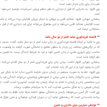
شیب‌دار برای زنان باردار مفید است.
وی افزود: به مادرانی كه قبل از بارداری به طور منظم ورزش نمی‌كردند، توصیه نمی‌شود ك
كنند.
رمضانی تهرانی افزود: عملكرد قلبی و عروقی به دنبال ورزش افزایش پیدا می‌كند و حام
سبب افزایش عملكرد قلبی می‌شود و این موضوع می‌تواند برای فرد بارداری كه از قبل ب
مشكلاتی ایجاد كند.
** فاصله فرزندآوری نباید كمتر از دو سال باشد
وی با تاكید بر اینكه فاصله فرزندآوری در زنان نباید كمتر از دو سال باشد، گفت: حدود
كه در ارگان‌های مختلف زن باردار به منظور تطابق با حاملگی صورت گرفته، به وضعیت ط
مناسب برای باروری بعدی در زنان تامین شود و فرد به شرایط ایده‌آل برسد، به همین م
نظر گرفته شده است.
رمضانی تهرانی اظهار داشت: برخی زنان برای فرزندآوری كمتر از دو سال اقدام می‌كنند 
آنان به وجود آورد و از این كار باید اجتناب كرد.
وی افزود: تغذیه به صورت مسقیم در زایمان بدون عارضه تاثیری ندارد اما به شكل غیر
عضلانی بدن تاثیرگذار باشد و حتی برخی از كمبودهای ویتامینی می‌تواند آمادگی فرد را
این متخصص زنان و زایمان با اشاره به اینكه زایمان یك فرایند استرس‌زا است، گفت: ت
زایمان طبیعی را به شكل مناسبی هدایت كند تا به سرانجام مطلوب برساند.
وی گفت: اگر كسی می‌خواهد زایمان و حاملگی موفق داشته صرفا نباید فقط به تغذیه دو
برنامه بلندمدتی است كه ریشه‌های اولیه آن در دوران كودكی، نوجوانی و حتی بلوغ شك
** عوارض سزارین برای مادران و جنین