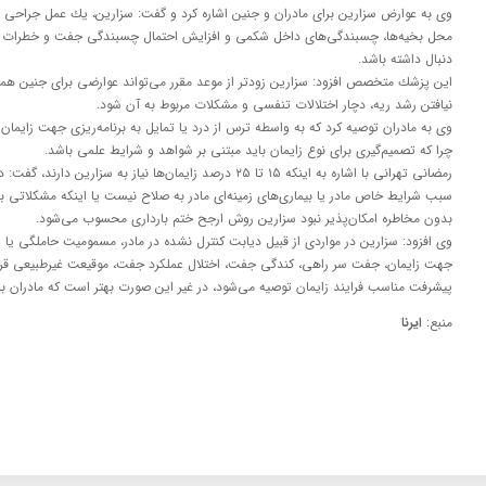
وی به عوارض سزارین برای مادران و جنین اشاره كرد و گفت: سزارین، یك عمل جراحی ا
محل بخیه‌ها، چسبندگی‌های داخل شكمی و افزایش احتمال چسبندگی جفت و خطرات ناش
دنبال داشته باشد.
این پزشك متخصص افزود: سزارین زودتر از موعد مقرر می‌تواند عوارضی برای جنین همراه 
نیافتن رشد ریه، دچار اختلالات تنفسی و مشكلات مربوط به آن شود.
وی به مادران توصیه كرد كه به واسطه ترس از درد یا تمایل به برنامه‌ریزی جهت زایما
چرا كه تصمیم‌گیری برای نوع زایمان باید مبتنی بر شواهد و شرایط علمی باشد.
رمضانی تهرانی با اشاره به اینكه ۱۵ تا ۲۵ درصد زایمان‌ها نیاز به سز
سبب شرایط خاص مادر یا بیماری‌های زمینه‌ای مادر به صلاح نیست یا اینكه مشكلاتی بر
بدون مخاطره امكان‌پذیر نبود سزارین روش ارجح ختم بارداری محسوب می‌شود.
وی افزود: سزارین در مواردی از قبیل دیابت كنترل نشده در مادر، مسمومیت حاملگی یا
جهت زایمان، جفت سر راهی، كندگی جفت، اختلال عملكرد جفت، موقیعت غیرطبیعی قرا
پیشرفت مناسب فرایند زایمان توصیه می‌شود، در غیر این صورت بهتر است كه مادران برا
منبع:
ایرنا