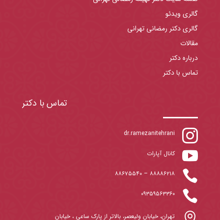
گالری ویدئو
گالری دکتر رمضانی تهرانی
مقالات
درباره دکتر
تماس با دکتر
تماس با دکتر

dr.ramezanitehrani

کانال آپارات

۸۸۶۷۵۵۴۰
–
۸۸۸۸۶۲۱۸

۰۹۳۵۹۵۶۳۳۶۰

تهران، خیابان ولیعصر، بالاتر از پارک ساعی ، خیابان