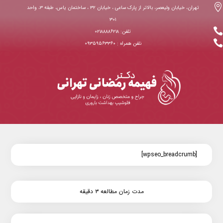

تهران، خیابان ولیعصر، بالاتر از پارک ساعی ، خیابان ۳۲ ، ساختمان یاس، طبقه ۳، واحد
۳۰۱

تلفن: ۰۲۱۸۸۸۸۶۲۱۸

نلفن همراه : ۰۹۳۵۹۵۶۳۳۶۰
[wpseo_breadcrumb]
مدت زمان مطالعه ۳ دقیقه