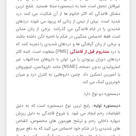
غیرقابل تحمل است شما به دیسمنوره مبتلا هستید. شایع ترین
مشکل قاعدگی که اکثر خانوم ها از آن شکایت می کنند درد
شدید است. بیش از نیمی از زنانی که پریود می شوند دردهای
شدیدی را در ایام قاعدگی می گذرانند. برخی از زنان ممکن
است فقط احساس سنگینی در شکم یا ناحیه لگن داشته باشند
و برخی از زنان گرفتگی ها و دردهای شدیدی را تجربه کنند که
با درد
سندروم قبل از قاعدگی
(PMS) متفاوت است. البته اکثر
دردهای دوران پریودی را می توان با داروهای ضدالتهاب غیر
استروئیدی بدون نسخه، (NSAID) مانند ناپروکسن، ایبوپروفن
یا آسپرین تسکین داد. چنین داروهایی به کنترل درد و میزان
خونریزی کمک می کند.
دیسمنوره دو نوع دارد:
دیسمنوره اولیه:
رایج ترین نوع دیسمنوره است که به دلیل
انقباضات رحم ایجاد می شود. با شروع قاعدگی به دلیل ریزش
دیواره داخلی رحم و ترشح هورمون های مخصوص، انقباض
های شدیدی را در شکم خود احساس می کنید که به دفع سریع
تر خون و سلول های بافت درونی رحم کمک می کند. برخی از