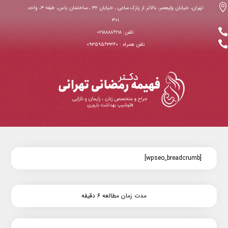

تهران، خیابان ولیعصر، بالاتر از پارک ساعی ، خیابان ۳۲ ، ساختمان یاس، طبقه ۳، واحد
۳۰۱

تلفن: ۰۲۱۸۸۸۸۶۲۱۸

نلفن همراه : ۰۹۳۵۹۵۶۳۳۶۰
[wpseo_breadcrumb]
مدت زمان مطالعه ۶ دقیقه