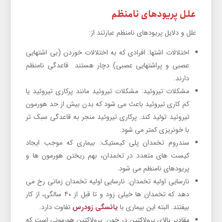
علل پریودهای نامنظم
علل و دلایل پریودهای نامنظم عبارتند از:
اختلالات اشتها: افرادی که به اختلالات خوردن (بی اشتهایی
عصبی و پراشتهایی عصبی) دچار هستند قاعدگی نامنظم
دارند.
مشکلات تیروئید: مشکلات تیروئید مانند پرکاری تیروئید یا
کم کاری تیروئید باعث می شود که بدن بیش از حد هورمون
تیروئید تولید کند. پرکاری تیروئید منجر به قاعدگی سبک تر
با خونریزی کمتر می شود.
سندروم تخمدان پلی کیستیک: بیماری که موجب ایجاد
کیست های متعدد در تخمدان، بهم ریختن هورمون ها و
پریودهای نامنظم می شود.
نارسایی اولیه تخمدان: نارسایی اولیه تخمدان زمانی رخ می
دهد که تخمدان ها خیلی زود و تا قبل از ۴۰ سالگی، از کار
بیفتند. البته این بیماری با
یائسگی زودرس
تفاوت دارد.
مقادیر بالای پرولاکتین در خون: پرولاکتین هورمونی است که