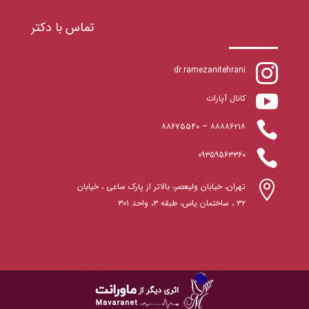
تماس با دکتر

dr.ramezanitehrani

کانال آپارات

۸۸۶۷۵۵۴۰
–
۸۸۸۸۶۲۱۸

۰۹۳۵۹۵۶۳۳۶۰

تهران، خیابان ولیعصر، بالاتر از پارک ساعی ، خیابان
۳۲ ، ساختمان یاس، طبقه ۳، واحد ۳۰۱